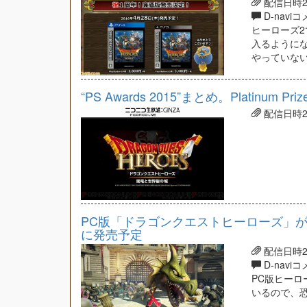
配信日時201
D-navi
ヒーローズ
入るように
やっていな
“PS Awards 2015”まとめ。Platin
配信日時201
PC版「ドラゴンクエストヒーローズ」がS
に発売予定
配信日時201
D-navi
PC版ヒーロ
いるので、恐