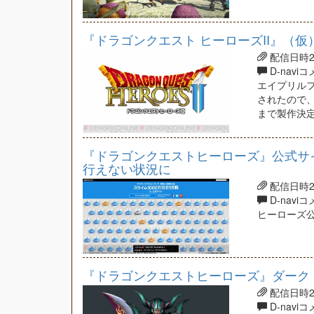
『ドラゴンクエスト ヒーローズII』（仮）がP
配信日時201
D-navi
エイプリルフ
されたので
まで製作決
『ドラゴンクエストヒーローズ』公式サイ
行えない状況に
配信日時201
D-navi
ヒーローズ
『ドラゴンクエストヒーローズ』ダーク
配信日時201
D-navi