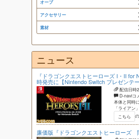
オーブ
アクセサリー
素材
ニュース
『ドラゴンクエストヒーローズ I・II for N
時発売に【Nintendo Switch プレゼン
配信日時201
D-navi
本体と同時に
「ライアン」
こちら
廉価版『ドラゴンクエストヒーローズ 