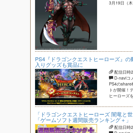
3月19日（
PS4『ドラゴンクエストヒーローズ』の
入りグッズも賞品に
配信日時201
D-navi
PS4のsh
トが開催！
ヒーローズ
「ドラゴンクエストヒーローズ 闇竜と世
「ゲームソフト週間販売ランキング＋」
配信日時201