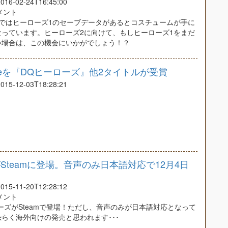
6-02-24T16:45:00
コメント
2ではヒーローズ1のセーブデータがあるとコスチュームが手に
なっています。ヒーローズ2に向けて、もしヒーローズ1をまだ
い場合は、この機会にいかがでしょう！？
um Prizeを『DQヒーローズ』他2タイトルが受賞
5-12-03T18:28:21
teamに登場。音声のみ日本語対応で12月4日
5-11-20T12:28:12
コメント
ーズがSteamで登場！ただし、音声のみが日本語対応となって
らく海外向けの発売と思われます･･･