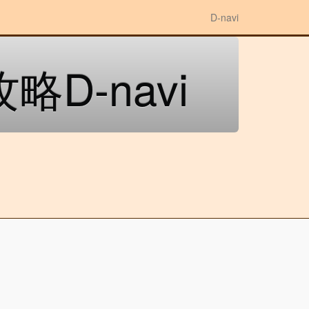
D-navi
D-navi