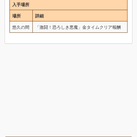
入手場所
場所
詳細
悠久の間
「激闘！恐ろしき悪魔」金タイムクリア報酬