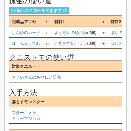
錬金の使い道
横へスクロールできます
完成品アクセ
←
材料1
＋
材料2
しんぴのカード
←
ようせいのひだね
(2個)
＋
ほしのカケ
ほしふるうでわ
←
ときのすいしょう
(3個)
＋
ほしのカケ
クエストでの使い道
対象クエスト
おじいさんのあやしい研究
入手方法
落とすモンスター
スターキメラ
キラーマジンガ