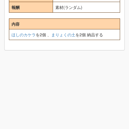
報酬
素材(ランダム)
内容
ほしのカケラ
を2個 、
まりょくの土
を2個 納品する