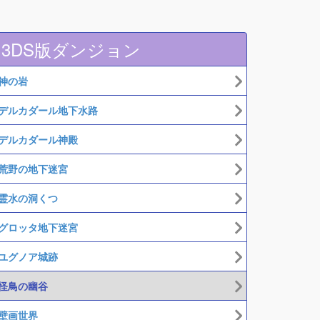
3DS版ダンジョン
神の岩
デルカダール地下水路
デルカダール神殿
荒野の地下迷宮
霊水の洞くつ
グロッタ地下迷宮
ユグノア城跡
怪鳥の幽谷
壁画世界