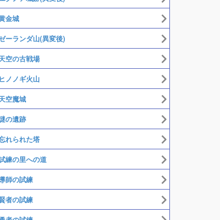
黄金城
ゼーランダ山(異変後)
天空の古戦場
ヒノノギ火山
天空魔城
謎の遺跡
忘れられた塔
試練の里への道
導師の試練
賢者の試練
勇者の試練