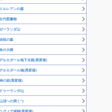
ミルレアンの森
古代図書館
ゼーランダ山
始祖の森
命の大樹
デルカダール地下水路(異変後)
デルカダール城(異変後)
神の岩(異変後)
ドゥーランダ山
山頂への洞くつ
ユグノア城跡(異変後)