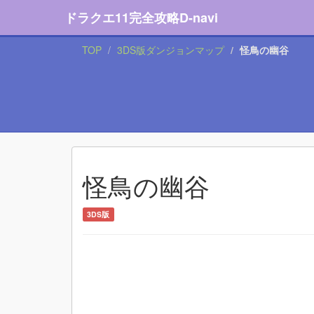
ドラクエ11完全攻略D-navi
TOP
3DS版ダンジョンマップ
怪鳥の幽谷
怪鳥の幽谷
3DS版