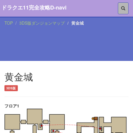
ドラクエ11完全攻略D-navi
TOP
3DS版ダンジョンマップ
黄金城
黄金城
3DS版
フロア1