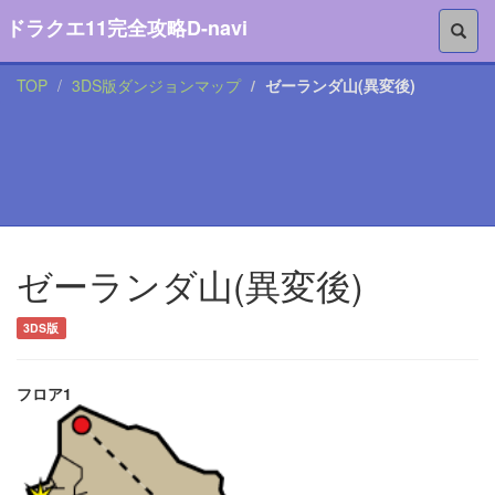
ドラクエ11完全攻略D-navi
TOP
3DS版ダンジョンマップ
ゼーランダ山(異変後)
ゼーランダ山(異変後)
3DS版
フロア1