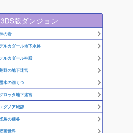
3DS版ダンジョン
神の岩
デルカダール地下水路
デルカダール神殿
荒野の地下迷宮
霊水の洞くつ
グロッタ地下迷宮
ユグノア城跡
怪鳥の幽谷
壁画世界