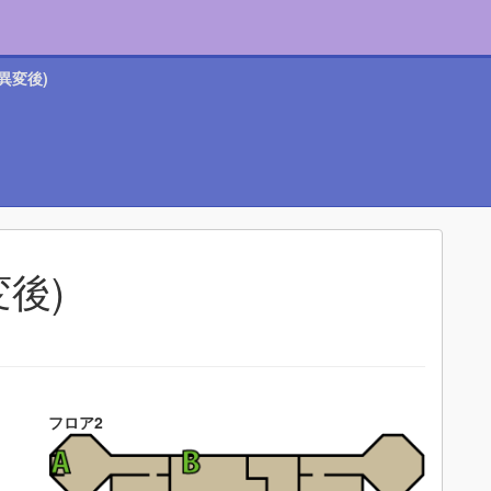
異変後)
後)
フロア2