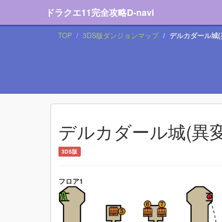
ドラクエ11完全攻略D-navi
TOP
3DS版ダンジョンマップ
デルカダール城(
デルカダール城(異変
3DS版
フロア1