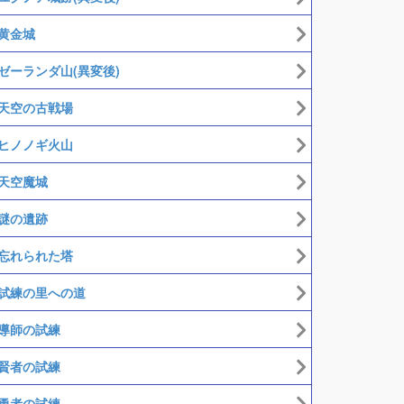
黄金城
ゼーランダ山(異変後)
天空の古戦場
ヒノノギ火山
天空魔城
謎の遺跡
忘れられた塔
試練の里への道
導師の試練
賢者の試練
勇者の試練