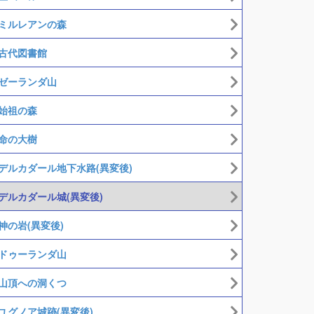
ミルレアンの森
古代図書館
ゼーランダ山
始祖の森
命の大樹
デルカダール地下水路(異変後)
デルカダール城(異変後)
神の岩(異変後)
ドゥーランダ山
山頂への洞くつ
ユグノア城跡(異変後)