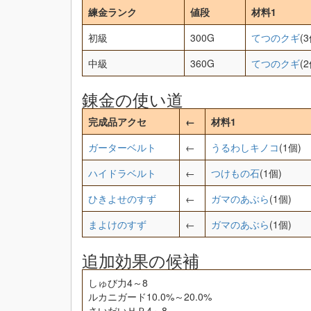
練金ランク
値段
材料1
初級
300G
てつのクギ
(3
中級
360G
てつのクギ
(2
錬金の使い道
完成品アクセ
←
材料1
ガーターベルト
←
うるわしキノコ
(1個)
ハイドラベルト
←
つけもの石
(1個)
ひきよせのすず
←
ガマのあぶら
(1個)
まよけのすず
←
ガマのあぶら
(1個)
追加効果の候補
しゅび力4～8
ルカニガード10.0%～20.0%
さいだいＨＰ4～8