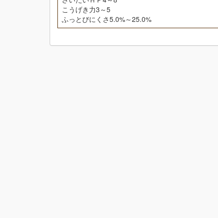
こうげき力3～5
ふっとびにくさ5.0%～25.0%