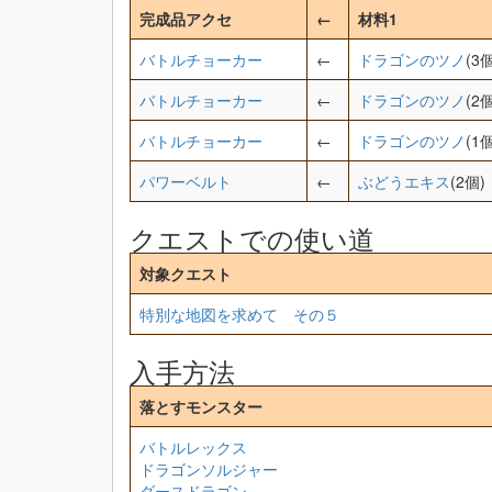
完成品アクセ
←
材料1
バトルチョーカー
←
ドラゴンのツノ
(3個
バトルチョーカー
←
ドラゴンのツノ
(2個
バトルチョーカー
←
ドラゴンのツノ
(1個
パワーベルト
←
ぶどうエキス
(2個)
クエストでの使い道
対象クエスト
特別な地図を求めて その５
入手方法
落とすモンスター
バトルレックス
ドラゴンソルジャー
ダースドラゴン