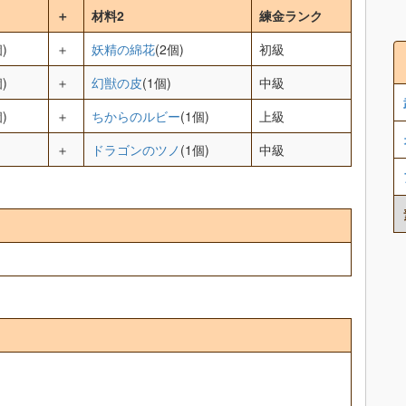
＋
材料2
練金ランク
)
＋
妖精の綿花
(2個)
初級
)
＋
幻獣の皮
(1個)
中級
)
＋
ちからのルビー
(1個)
上級
＋
ドラゴンのツノ
(1個)
中級