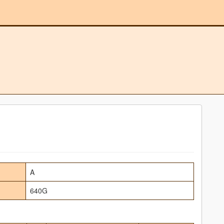
A
640G