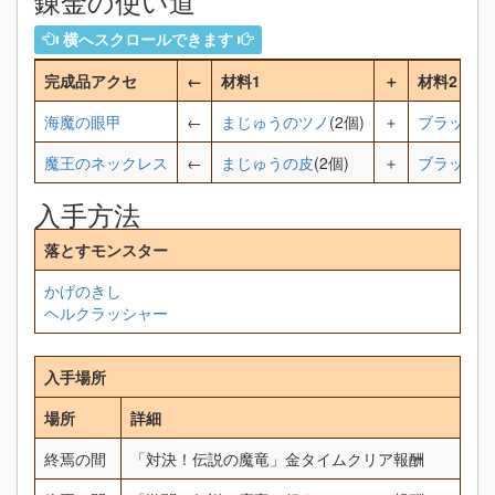
錬金の使い道
横へスクロールできます
完成品アクセ
←
材料1
＋
材料2
海魔の眼甲
←
まじゅうのツノ
(2個)
＋
ブラックパ
魔王のネックレス
←
まじゅうの皮
(2個)
＋
ブラックパ
入手方法
落とすモンスター
かげのきし
ヘルクラッシャー
入手場所
場所
詳細
終焉の間
「対決！伝説の魔竜」金タイムクリア報酬