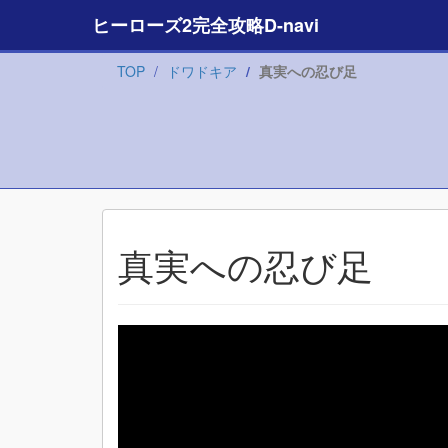
ヒーローズ2完全攻略D-navi
TOP
ドワドキア
真実への忍び足
真実への忍び足