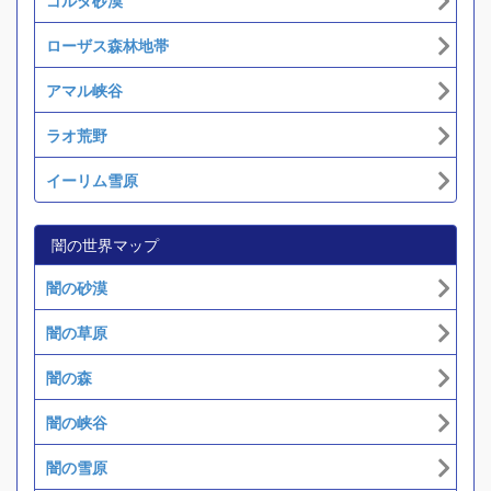
ゴルダ砂漠
ローザス森林地帯
アマル峡谷
ラオ荒野
イーリム雪原
闇の世界マップ
闇の砂漠
闇の草原
闇の森
闇の峡谷
闇の雪原