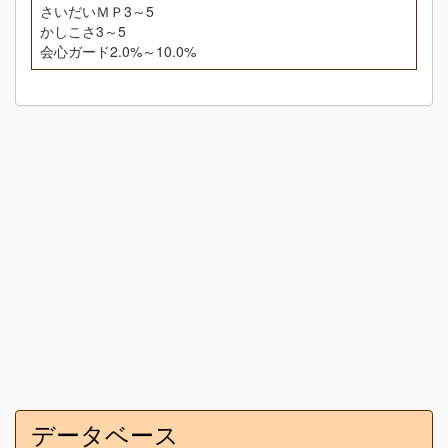
さいだいＭＰ3～5
かしこさ3～5
会心ガード2.0%～10.0%
データベース