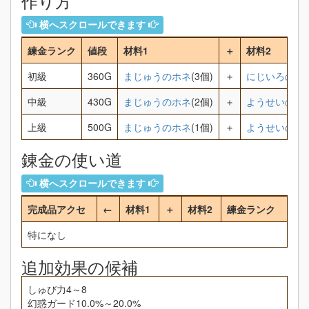
作り方
横へスクロールできます
練金ランク
値段
材料1
＋
材料2
初級
360G
まじゅうのホネ
(3個)
＋
にじいろの布
中級
430G
まじゅうのホネ
(2個)
＋
ようせいのひ
上級
500G
まじゅうのホネ
(1個)
＋
ようせいの首
錬金の使い道
横へスクロールできます
完成品アクセ
←
材料1
＋
材料2
練金ランク
特になし
追加効果の候補
しゅび力4～8
幻惑ガード10.0%～20.0%