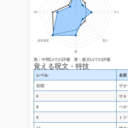
黒：中間Lvでの評価 青：最大Lvでの評価
覚える呪文・特技
レベル
名前
初期
ザオ
6
ザキ
8
ベホ
9
トラ
11
ザオ