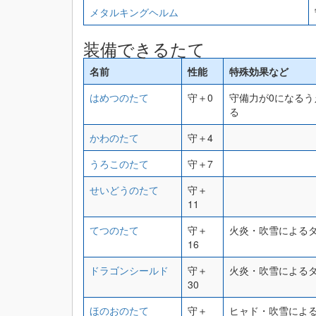
メタルキングヘルム
装備できるたて
名前
性能
特殊効果など
はめつのたて
守＋0
守備力が0になるう
る
かわのたて
守＋4
うろこのたて
守＋7
せいどうのたて
守＋
11
てつのたて
守＋
火炎・吹雪によるダ
16
ドラゴンシールド
守＋
火炎・吹雪によるダ
30
ほのおのたて
守＋
ヒャド・吹雪による