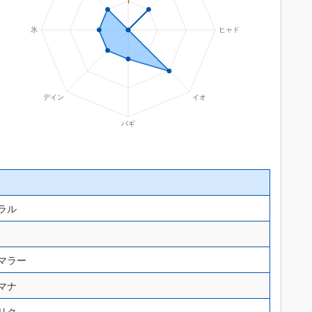
ラル
マラー
マナ
リク