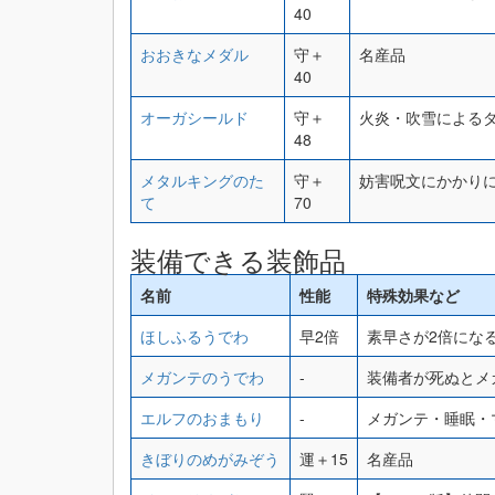
40
おおきなメダル
守＋
名産品
40
オーガシールド
守＋
火炎・吹雪によるダ
48
メタルキングのた
守＋
妨害呪文にかかり
て
70
装備できる装飾品
名前
性能
特殊効果など
ほしふるうでわ
早2倍
素早さが2倍にな
メガンテのうでわ
-
装備者が死ぬとメ
エルフのおまもり
-
メガンテ・睡眠・
きぼりのめがみぞう
運＋15
名産品