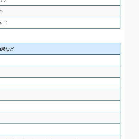
キ
ャド
効果など