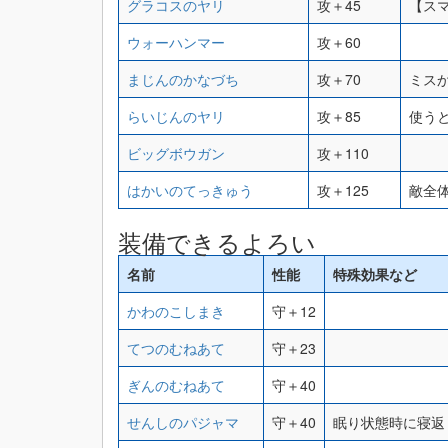
グラコスのヤリ
攻＋45
【ス
ウォーハンマー
攻＋60
まじんのかなづち
攻＋70
ミス
らいじんのヤリ
攻＋85
使う
ビッグボウガン
攻＋110
はかいのてっきゅう
攻＋125
敵全
装備できるよろい
名前
性能
特殊効果など
かわのこしまき
守＋12
てつのむねあて
守＋23
ぎんのむねあて
守＋40
せんしのパジャマ
守＋40
眠り状態時に寝返