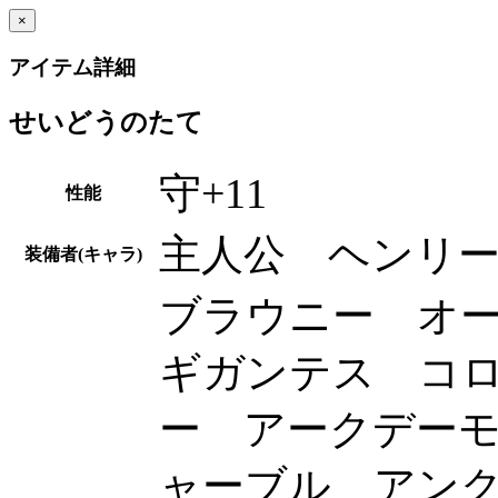
×
アイテム詳細
せいどうのたて
守+11
性能
主人公 ヘンリ
装備者(キャラ)
ブラウニー オ
ギガンテス コ
ー アークデー
ャーブル アン