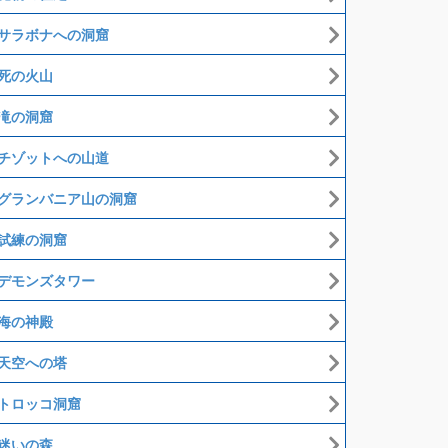
サラボナへの洞窟
死の火山
滝の洞窟
チゾットへの山道
グランバニア山の洞窟
試練の洞窟
デモンズタワー
海の神殿
天空への塔
トロッコ洞窟
迷いの森