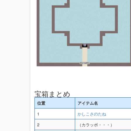
宝箱まとめ
位置
アイテム名
1
かしこさのたね
2
（カラッポ・・・）