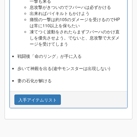
一撃も来る
息攻撃がきついのでフバーハは必ずかける
出来ればバイキルトもかけよう
痛恨の一撃は約105のダメージを受けるのでHP
は常に110以上を保ちたい
凍てつく波動をされたらまずフバーハのかけ直
しを優先させよう。でないと、息攻撃で大ダメ
ージを受けてしまう
戦闘後「命のリング」が手に入る
歩いて神殿を出る(途中モンスターは出現しない)
妻の石化が解ける
入手アイテムリスト