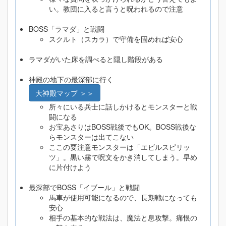
い。教団に入ると言うと呪われるので注意
BOSS「ラマダ」と戦闘
スクルト（スカラ）で守備を固めれば安心
ラマダがいた床を調べると隠し階段がある
神殿の地下の最深部に行く
大神殿マップ ＞＞
所々にいる兵士に話しかけるとモンスターと戦
闘になる
お宝あさりはBOSS戦後でもOK。BOSS戦後な
らモンスターは出てこない
ここの要注意モンスターは「エビルスピリッ
ツ」。黒い霧で呪文をかき消してしまう。早め
に片付けよう
最深部でBOSS「イブール」と戦闘
馬車が使用可能になるので、長期戦になっても
安心
相手の基本的な戦法は、魔法と息攻撃。痛恨の