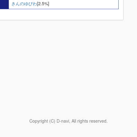
きんのゆびわ
[2.5%]
Copyright (C) D-navi, All rights reserved.