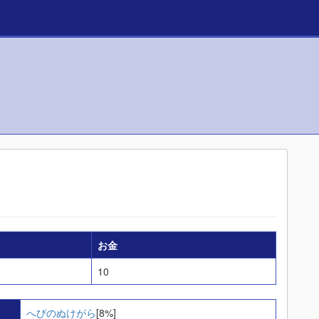
お金
10
へびのぬけがら
[8%]