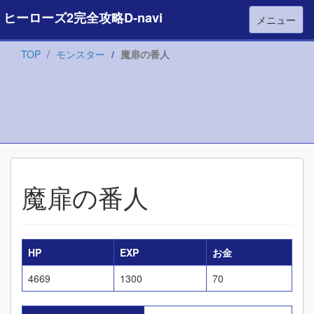
ヒーローズ2完全攻略D-navi
メニュー
TOP
モンスター
魔扉の番人
魔扉の番人
HP
EXP
お金
4669
1300
70