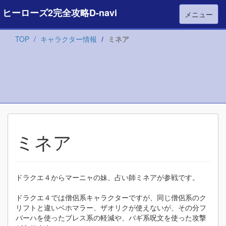
ヒーローズ2完全攻略D-navi
メニュー
TOP
キャラクター情報
ミネア
ミネア
ドラクエ４からマーニャの妹、占い師ミネアが参戦です。
ドラクエ４では僧侶系キャラクターですが、同じ僧侶系のク
リフトと違いベホマラー、ザオリクが使えないが、その分フ
バーハを使ったブレス系の軽減や、バギ系呪文を使った攻撃