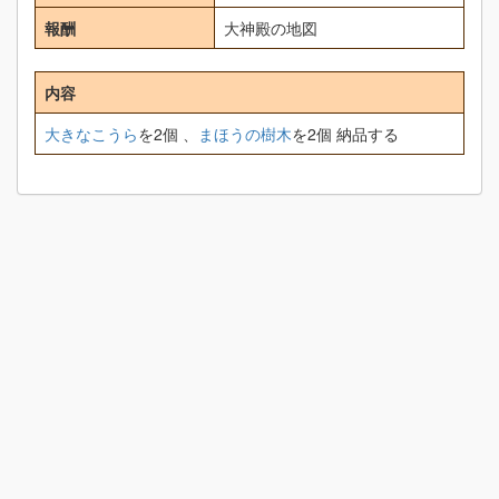
報酬
大神殿の地図
内容
大きなこうら
を2個 、
まほうの樹木
を2個 納品する