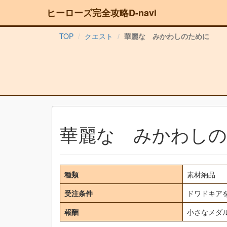
ヒーローズ完全攻略D-navi
TOP
クエスト
華麗な みかわしのために
華麗な みかわし
種類
素材納品
受注条件
ドワドキア
報酬
小さなメダ