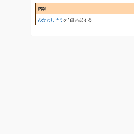
内容
みかわしそう
を2個 納品する