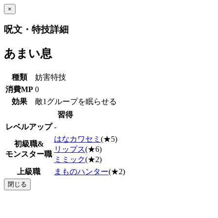
×
呪文・特技詳細
あまい息
種類
妨害特技
消費MP
0
効果
敵1グループを眠らせる
習得
レベルアップ
-
はなカワセミ
(★5)
初級職&
リップス
(★6)
モンスター職
ミミック
(★2)
上級職
まものハンター
(★2)
閉じる