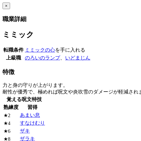
×
職業詳細
ミミック
転職条件
ミミックの心
を手に入れる
上級職
のろいのランプ
、
いどまじん
特徴
力と身の守りが上がります。
耐性が優秀で、極めれば呪文や炎吹雪のダメージが軽減され
覚える呪文特技
熟練度
習得
あまい息
★2
すなけむり
★4
ザキ
★6
ザラキ
★8