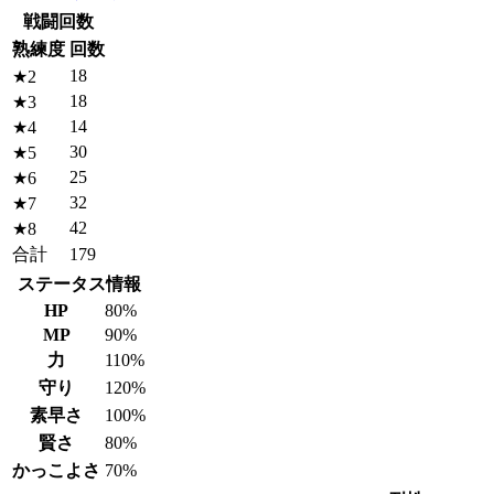
戦闘回数
熟練度
回数
18
★2
18
★3
14
★4
30
★5
25
★6
32
★7
42
★8
合計
179
ステータス情報
HP
80%
MP
90%
力
110%
守り
120%
素早さ
100%
賢さ
80%
かっこよさ
70%