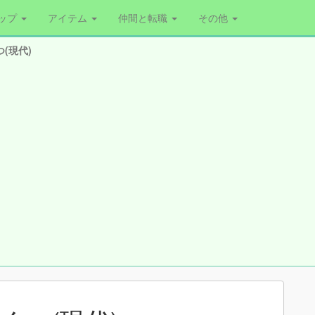
ップ
アイテム
仲間と転職
その他
(現代)