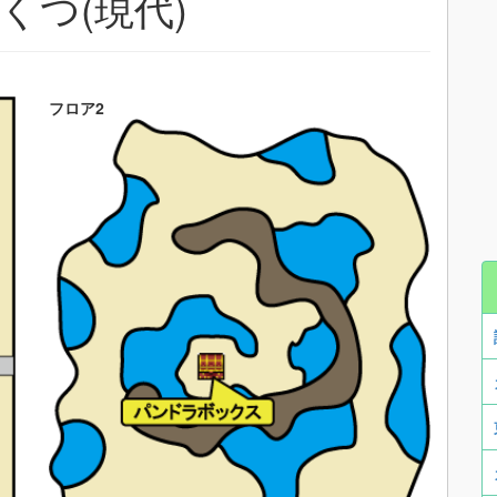
くつ(現代)
フロア2