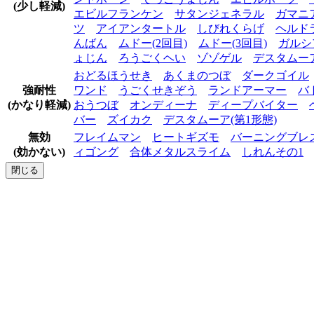
(少し軽減)
エビルフランケン
サタンジェネラル
ガマニ
ツ
アイアンタートル
しびれくらげ
ヘルド
んばん
ムドー(2回目)
ムドー(3回目)
ガルシ
ょじん
ろうごくヘい
ゾゾゲル
デスタムーア
おどるほうせき
あくまのつぼ
ダークゴイル
強耐性
ワンド
うごくせきぞう
ランドアーマー
バ
(かなり軽減)
おうつぼ
オンディーナ
ディープバイター
バー
ズイカク
デスタムーア(第1形態)
無効
フレイムマン
ヒートギズモ
バーニングブレ
(効かない)
ィゴング
合体メタルスライム
しれんその1
閉じる