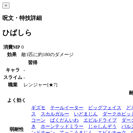
×
呪文・特技詳細
ひばしら
消費MP
0
効果
敵1匹に約180のダメージ
習得
キャラ
-
スライム
-
職業
レンジャー[★7]
よく効く
ギズモ
テールイーター
ビッグフェイス
ど
ス
スカルガルー
いどまじん
ダークホビッ
コーン
ばくだんいわ
エビルドライブ
ダー
き
ホーンテッドミラー
じゃしんぞう
バル
弱耐性
ンドホーン
てっこうまじん
エビルホーク