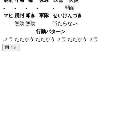
混乱
守減
毒
休み
吹雪
火炎
-
-
-
-
-
弱耐
マヒ
踊封
叩き
軍隊
せいけんづき
-
無効
無効
-
当たらない
行動パターン
メラ
たたかう
たたかう
メラ
たたかう
メラ
閉じる