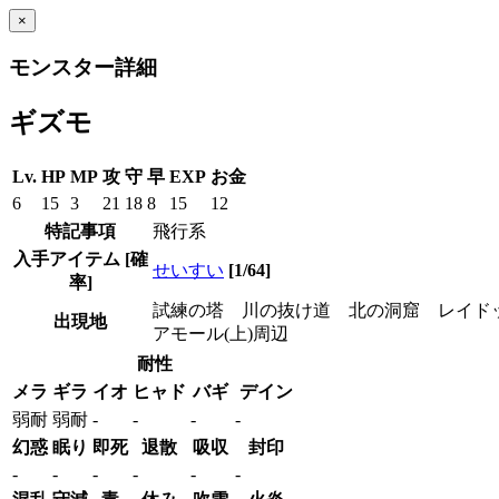
×
モンスター詳細
ギズモ
Lv.
HP
MP
攻
守
早
EXP
お金
6
15
3
21
18
8
15
12
特記事項
飛行系
入手アイテム
[確
せいすい
[1/64]
率]
試練の塔 川の抜け道 北の洞窟 レイドッ
出現地
アモール(上)周辺
耐性
メラ
ギラ
イオ
ヒャド
バギ
デイン
弱耐
弱耐
-
-
-
-
幻惑
眠り
即死
退散
吸収
封印
-
-
-
-
-
-