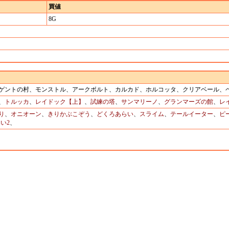
買値
8G
下)、ゲントの村、モンストル、アークボルト、カルカド、ホルコッタ、クリアベール
、
トルッカ
、
レイドック【上】
、
試練の塔
、
サンマリーノ
、
グランマーズの館
、
レ
り
、
オニオーン
、
きりかぶこぞう
、
どくろあらい
、
スライム
、
テールイーター
、
ピ
い2
、