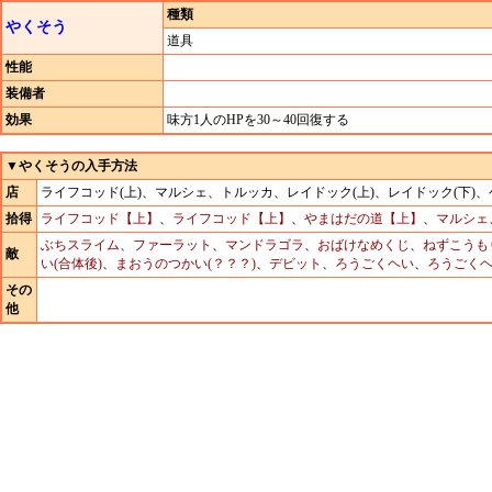
種類
やくそう
道具
性能
装備者
効果
味方1人のHPを30～40回復する
▼やくそうの入手方法
店
ライフコッド(上)、マルシェ、トルッカ、レイドック(上)、レイドック(
拾得
ライフコッド【上】
、
ライフコッド【上】
、
やまはだの道【上】
、
マルシェ
ぶちスライム
、
ファーラット
、
マンドラゴラ
、
おばけなめくじ
、
ねずこうも
敵
い(合体後)
、
まおうのつかい(？？？)
、
デビット
、
ろうごくヘい
、
ろうごくヘ
その
他