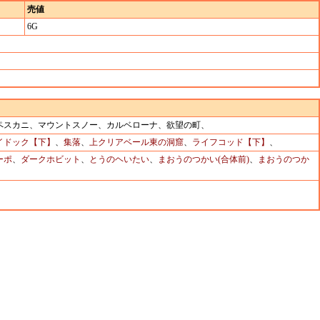
売値
6G
、ペスカニ、マウントスノー、カルベローナ、欲望の町、
イドック【下】
、
集落
、
上クリアベール東の洞窟
、
ライフコッド【下】
、
ーポ
、
ダークホビット
、
とうのヘいたい
、
まおうのつかい(合体前)
、
まおうのつか