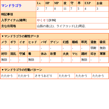
Lv.
HP
MP
攻
守
早
EXP
お金
マンドラゴラ
2
7
0
11
7
5
4
3
特記事項
入手アイテム[確率]
やくそう
[1/16]
主な出現地
山肌の道(上)、ライフコッド(上)周辺、
▼マンドラゴラの耐性データ
メラ
ギラ
イオ
ヒャド
バギ
デイン
幻惑
睡眠
即死
退散
吸収
-
-
-
-
-
-
-
-
-
弱耐
無効
封印
混乱
守減
毒
休み
吹雪
火炎
マヒ
踊封
叩き
軍隊
無効
-
-
無効
-
-
-
-
無効
-
-
▼マンドラゴラの行動パターン
たたかう
たたかう
さそうおどり
たたかう
たたかう
たたかう