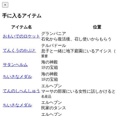
×
手に入るアイテム
アイテム名
位置
グランバニア
おもいでのロケット
石化から復活後、召し使いからもらう
テルパドール
てんくうのかぶと
息子と一緒に地下庭園にいるアイシス（
重要
海の神殿
サタンヘルム
1Fの宝箱
海の神殿
ちいさなメダル
1Fの宝箱
エルヘブン
てんのしへんしゅう
マーサの部屋にいる女性に話しかけると
名産品
エルヘブン
ちいさなメダル
民家のタンス
エルヘブン