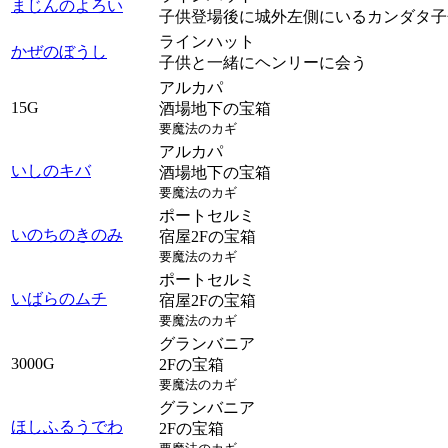
まじんのよろい
子供登場後に城外左側にいるカンダタ子
ラインハット
かぜのぼうし
子供と一緒にヘンリーに会う
アルカパ
15G
酒場地下の宝箱
要魔法のカギ
アルカパ
いしのキバ
酒場地下の宝箱
要魔法のカギ
ポートセルミ
いのちのきのみ
宿屋2Fの宝箱
要魔法のカギ
ポートセルミ
いばらのムチ
宿屋2Fの宝箱
要魔法のカギ
グランバニア
3000G
2Fの宝箱
要魔法のカギ
グランバニア
ほしふるうでわ
2Fの宝箱