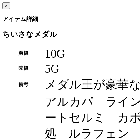
×
アイテム詳細
ちいさなメダル
10G
買値
5G
売値
メダル王が豪華
備考
アルカパ ライ
ートセルミ カ
処 ルラフェン