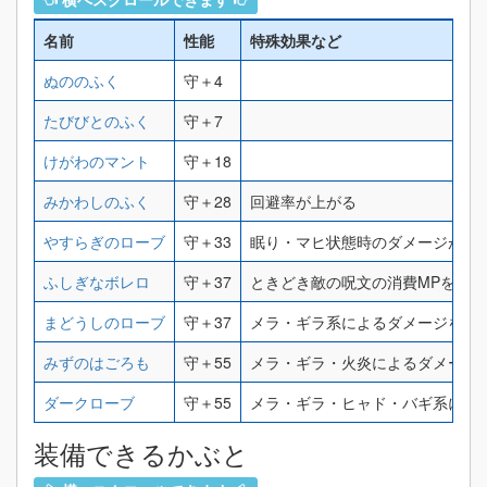
名前
性能
特殊効果など
ぬののふく
守＋4
たびびとのふく
守＋7
けがわのマント
守＋18
みかわしのふく
守＋28
回避率が上がる
やすらぎのローブ
守＋33
眠り・マヒ状態時のダメージが半
ふしぎなボレロ
守＋37
ときどき敵の呪文の消費MPを吸収
まどうしのローブ
守＋37
メラ・ギラ系によるダメージを15
みずのはごろも
守＋55
メラ・ギラ・火炎によるダメージを
ダークローブ
守＋55
メラ・ギラ・ヒャド・バギ系による
装備できるかぶと