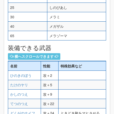
25
しのびあし
30
メラミ
40
メガザル
65
メラゾーマ
装備できる武器
横へスクロールできます
名前
性能
特殊効果など
ひのきのぼう
攻＋2
たけのヤリ
攻＋5
かしのつえ
攻＋9
てつのつえ
攻＋22
どくがのナイフ
攻＋24
ときどき敵をマヒさせる