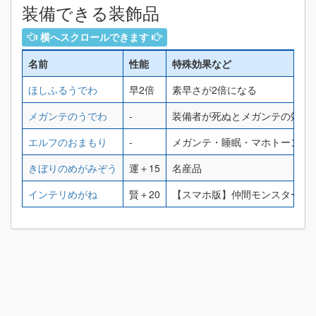
装備できる装飾品
横へスクロールできます
名前
性能
特殊効果など
ほしふるうでわ
早2倍
素早さが2倍になる
メガンテのうでわ
-
装備者が死ぬとメガンテの効果
エルフのおまもり
-
メガンテ・睡眠・マホトーン・
きぼりのめがみぞう
運＋15
名産品
インテリめがね
賢＋20
【スマホ版】仲間モンスターの賢