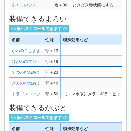
あくまのツメ
攻＋90
ときどき毒状態にする
装備できるよろい
横へスクロールできます
名前
性能
特殊効果など
かわのこしまき
守＋12
けがわのマント
守＋18
てつのむねあて
守＋23
ぎんのむねあて
守＋40
ドラゴンローブ
守＋50
【スマホ版】メラ・ギラ・ヒャド・
装備できるかぶと
横へスクロールできます
名前
性能
特殊効果など