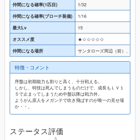
仲間になる確率(1匹目)
1/32
仲間になる確率(ブローチ装備)
1/16
最大Lv
15
オススメ度
★☆☆☆☆☆
仲間になる場所
サンタローズ周辺（前）、オラ
特徴・コメント
序盤は初期能力も割りと高く、十分戦える。
しかし、特技は死んでしまうものだけで、成長もＬＶ１
５で止まってしまうため中盤以降は戦力外。
ようがん原人をメガンテで吹き飛ばすのが唯一の見せ場
か・・。
ステータス評価