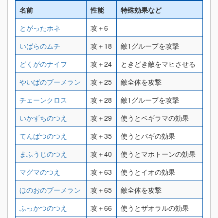
名前
性能
特殊効果など
とがったホネ
攻＋6
いばらのムチ
攻＋18
敵1グループを攻撃
どくがのナイフ
攻＋24
ときどき敵をマヒさせる
やいばのブーメラン
攻＋25
敵全体を攻撃
チェーンクロス
攻＋28
敵1グループを攻撃
いかずちのつえ
攻＋29
使うとベギラマの効果
てんばつのつえ
攻＋35
使うとバギの効果
まふうじのつえ
攻＋40
使うとマホトーンの効果
マグマのつえ
攻＋63
使うとイオの効果
ほのおのブーメラン
攻＋65
敵全体を攻撃
ふっかつのつえ
攻＋66
使うとザオラルの効果