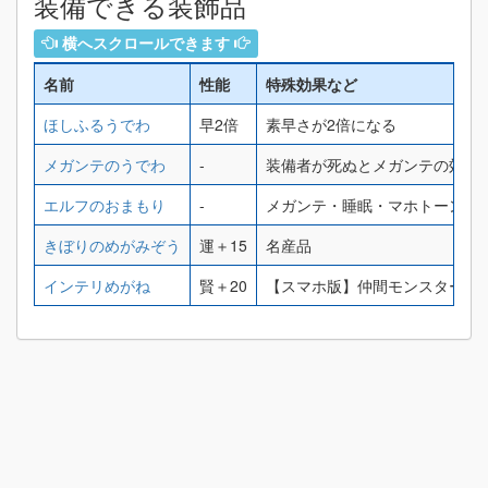
装備できる装飾品
横へスクロールできます
名前
性能
特殊効果など
ほしふるうでわ
早2倍
素早さが2倍になる
メガンテのうでわ
-
装備者が死ぬとメガンテの効果
エルフのおまもり
-
メガンテ・睡眠・マホトーン・
きぼりのめがみぞう
運＋15
名産品
インテリめがね
賢＋20
【スマホ版】仲間モンスターの賢