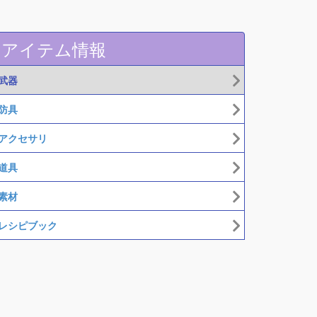
アイテム情報
武器
防具
アクセサリ
道具
素材
レシピブック