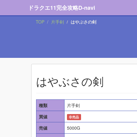
ドラクエ11完全攻略D-navi
TOP
片手剣
はやぶさの剣
はやぶさの剣
種類
片手剣
買値
非売品
売値
5000G