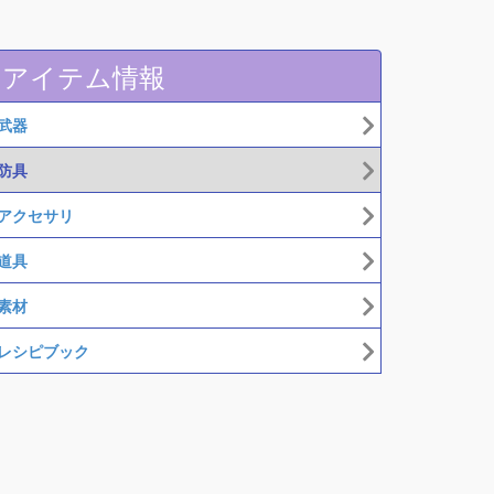
アイテム情報
武器
防具
アクセサリ
道具
素材
レシピブック