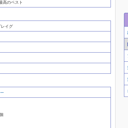
 最高のベスト
グレイグ
ー
個