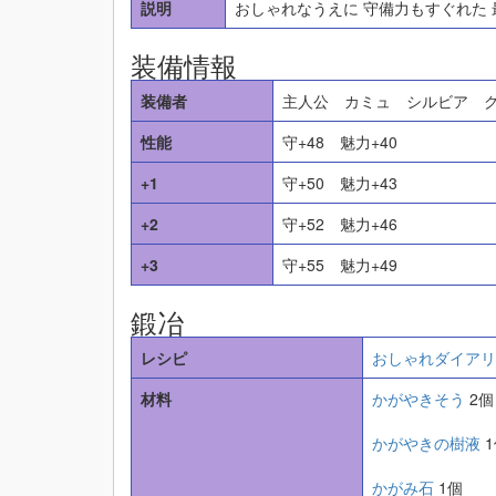
説明
おしゃれなうえに 守備力もすぐれた
装備情報
装備者
主人公 カミュ シルビア 
性能
守+48 魅力+40
+1
守+50 魅力+43
+2
守+52 魅力+46
+3
守+55 魅力+49
鍛冶
レシピ
おしゃれダイアリ
材料
かがやきそう
2個
かがやきの樹液
1
かがみ石
1個