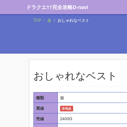
ドラクエ11完全攻略D-navi
TOP
服
おしゃれなベスト
おしゃれなベスト
種類
服
買値
非売品
売値
2400G