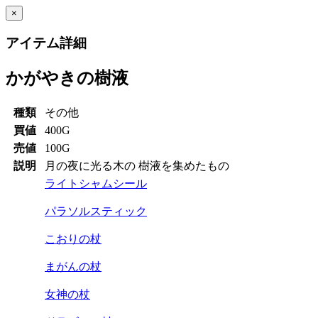
×
アイテム詳細
かがやきの樹液
種類
その他
買値
400G
売値
100G
説明
月の夜に光る木の 樹液を集めたもの
ライトシャムシール
パラソルスティック
こおりの杖
まがんの杖
女神の杖