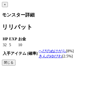
×
モンスター詳細
リリパット
HP
EXP
お金
32
5
10
へびのぬけがら
[8%]
入手アイテム
[確率]
きんのゆびわ
[2.5%]
閉じる