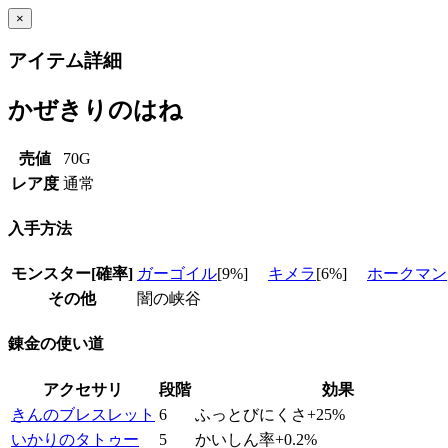
×
アイテム詳細
かぜきりのはね
売値
70G
レア度
通常
入手方法
モンスター[確率]
ガーゴイル
[9%]
キメラ
[6%]
ホークマン
その他
闇の峡谷
錬金の使い道
アクセサリ
段階
効果
きんのブレスレット
6
ふっとびにくさ+25%
いかりのタトゥー
5
かいしん率+0.2%