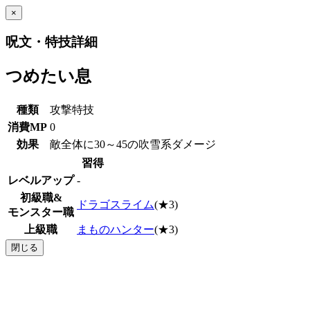
×
呪文・特技詳細
つめたい息
種類
攻撃特技
消費MP
0
効果
敵全体に30～45の吹雪系ダメージ
習得
レベルアップ
-
初級職&
ドラゴスライム
(★3)
モンスター職
上級職
まものハンター
(★3)
閉じる