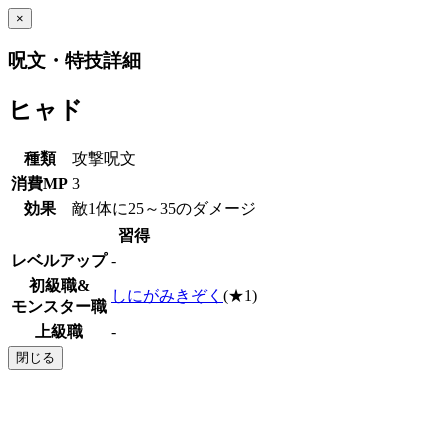
×
呪文・特技詳細
ヒャド
種類
攻撃呪文
消費MP
3
効果
敵1体に25～35のダメージ
習得
レベルアップ
-
初級職&
しにがみきぞく
(★1)
モンスター職
上級職
-
閉じる