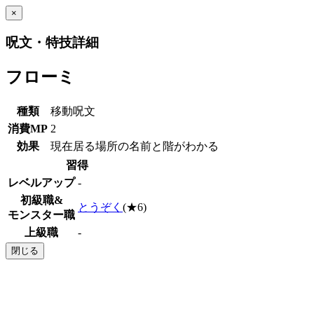
×
呪文・特技詳細
フローミ
種類
移動呪文
消費MP
2
効果
現在居る場所の名前と階がわかる
習得
レベルアップ
-
初級職&
とうぞく
(★6)
モンスター職
上級職
-
閉じる