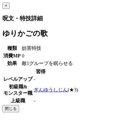
×
呪文・特技詳細
ゆりかごの歌
種類
妨害特技
消費MP
0
効果
敵1グループを眠らせる
習得
レベルアップ
-
初級職&
ぎんゆうしじん
(★3)
モンスター職
上級職
-
閉じる