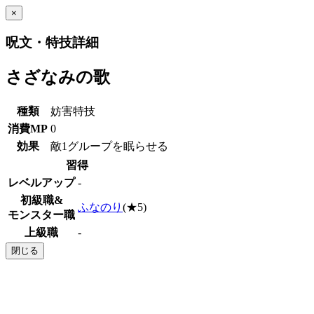
×
呪文・特技詳細
さざなみの歌
種類
妨害特技
消費MP
0
効果
敵1グループを眠らせる
習得
レベルアップ
-
初級職&
ふなのり
(★5)
モンスター職
上級職
-
閉じる