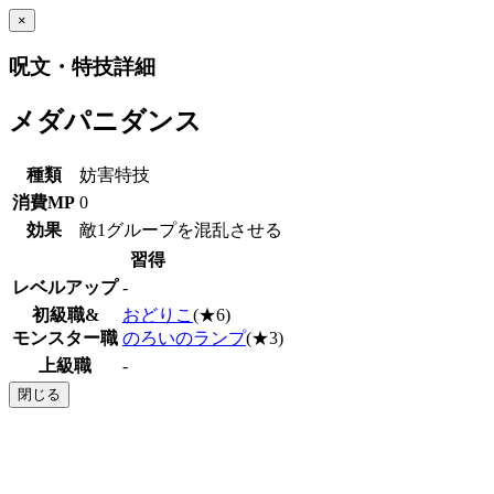
×
呪文・特技詳細
メダパニダンス
種類
妨害特技
消費MP
0
効果
敵1グループを混乱させる
習得
レベルアップ
-
初級職&
おどりこ
(★6)
モンスター職
のろいのランプ
(★3)
上級職
-
閉じる