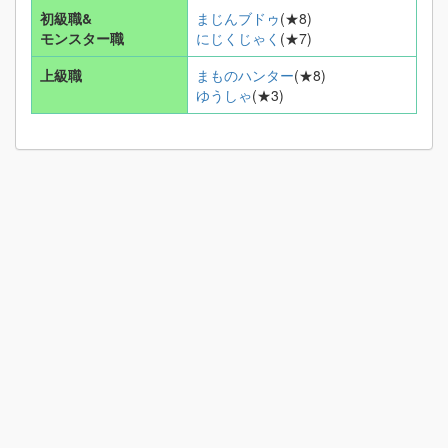
初級職&
まじんブドゥ
(★8)
モンスター職
にじくじゃく
(★7)
上級職
まものハンター
(★8)
ゆうしゃ
(★3)