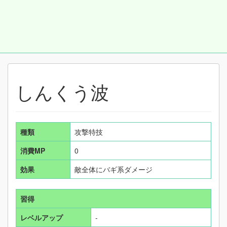
しんくう波
種類
攻撃特技
消費MP
0
効果
敵全体にバギ系ダメージ
習得
レベルアップ
-