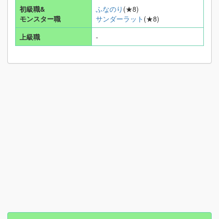
初級職&
ふなのり
(★8)
モンスター職
サンダーラット
(★8)
上級職
-