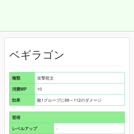
ベギラゴン
種類
攻撃呪文
消費MP
10
効果
敵1グループに88～112のダメージ
習得
レベルアップ
-