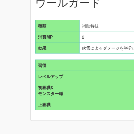
ウールガード
種類
補助特技
消費MP
2
効果
吹雪によるダメージを半分
習得
レベルアップ
初級職&
モンスター職
上級職