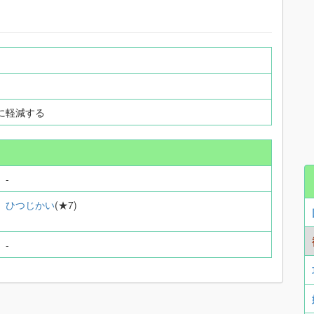
に軽減する
-
ひつじかい
(★7)
-