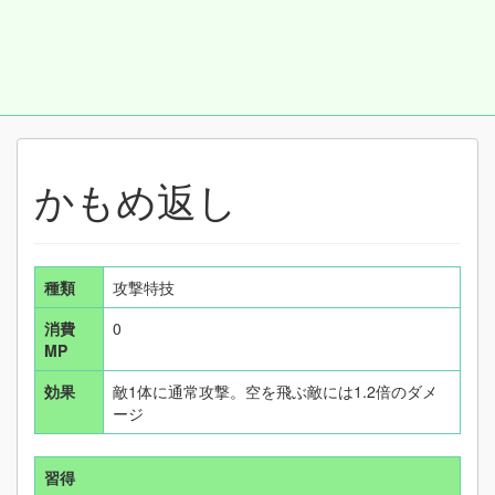
かもめ返し
種類
攻撃特技
消費
0
MP
効果
敵1体に通常攻撃。空を飛ぶ敵には1.2倍のダメ
ージ
習得