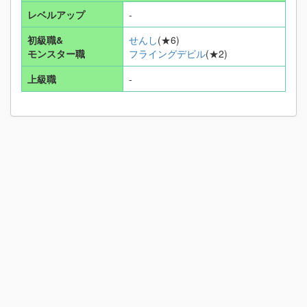
レベルアップ
-
初級職&
せんし
(★6)
モンスター職
フライングデビル
(★2)
上級職
-